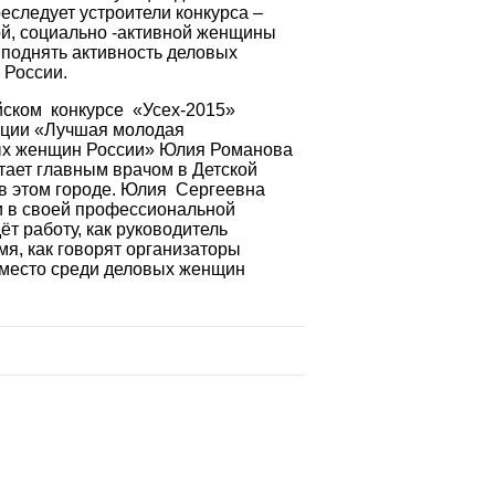
еследует устроители конкурса –
й, социально -активной женщины
 поднять активность деловых
 России.
йском конкурсе «Усех-2015»
ации «Лучшая молодая
ых женщин России» Юлия Романова
тает главным врачом в Детской
в этом городе. Юлия Сергеевна
и в своей профессиональной
ёт работу, как руководитель
мя, как говорят организаторы
е место среди деловых женщин