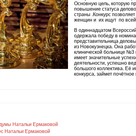
Основную цель, которую пр
повышение статуса делово
страны .Конкурс позволяет
женщин и их ищут по всей
В одиннадцатом Всеросси
одержала победу в номин
представительница делов
из Новокузнецка. Она рабо
клинической больнице №3 
имеет значительные успех
деятельности, успешно вед
большого коллектива. Её и
конкурса, займет почётно
сдумы Натальи Ермаковой
ес Натальи Ермаковой