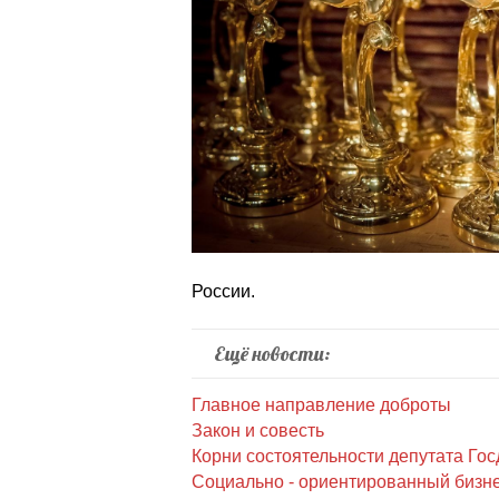
России.
Ещё новости:
Главное направление доброты
Закон и совесть
Корни состоятельности депутата Го
Социально - ориентированный бизн