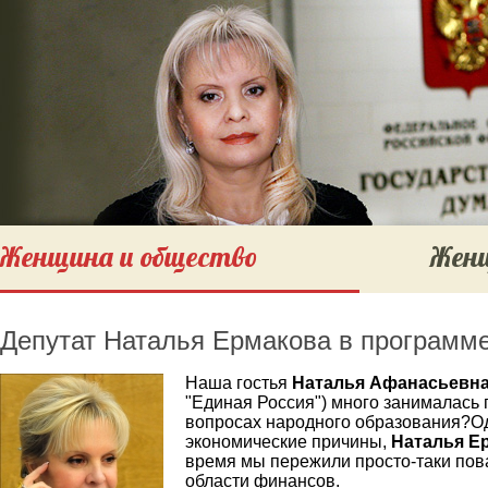
Женщина и общество
Женщ
Депутат Наталья Ермакова в программе
Hаша гостья
Наталья Афанасьевна
"Единая Россия") много занималась
вопросах народного образования?Од
экономические причины,
Наталья Е
время мы пережили просто-таки пов
области финансов.