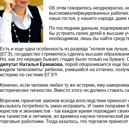
Об этом говорилось неоднократно, но
высококвалифицированных рабочих, 
наша гостья, у нашего народа, даже 
По последним данным, подчеркивае
бы устроить своих детей в высшие у
необходимом, лишь бы найти средств
Есть и еще одна особенность из разряда "хотели как лучше,
(ЕГЭ), государство стремилось сделать высшее образован
Но, как это нередко бывает, гладко было только на бумаге.
депутат
Наталья Ермакова
, порой оборачивается еще б
видели телесюжеты: ребенок, учившийся на отлично, получ
историю по системе ЕГЭ?!
Конечно, если человек любил ту же историю, ему наверняка
исторических личностях. Вместо этого он должен ставить г
Впрочем, принятие законов всегда впоследствии приносит
вызывать потребность закон исправить. И такие поправки 
юристов и экономистов - так каждое время порождает своих
на танкистов и летчиков, во времена научно-технической р
торговые работники. Тогда казалось, что торговля принесет