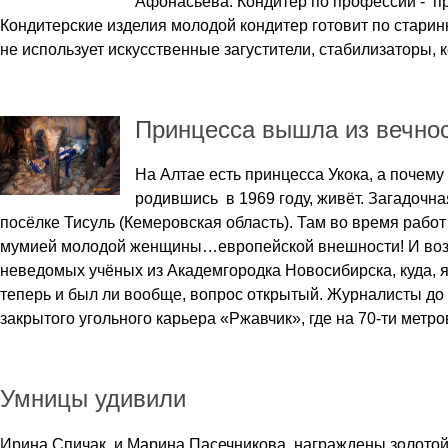
Афонасьева. Кондитер по профессии - п
Кондитерские изделия молодой кондитер готовит по стари
не использует искусственные загустители, стабилизаторы, 
Принцесса вышла из вечно
На Алтае есть принцесса Укока, а почему 
родившись в 1969 году, живёт. Загадочн
посёлке Тисуль (Кемеровская область). Там во время рабо
мумией молодой женщины…европейской внешности! И возрас
неведомых учёных из Академгородка Новосибирска, куда, я
теперь и был ли вообще, вопрос открытый. Журналисты до 
закрытого угольного карьера «Ржавчик», где на 70-ти метро
Умницы удивили
Ирина Спичак и Марина Пасечникова награждены золотой